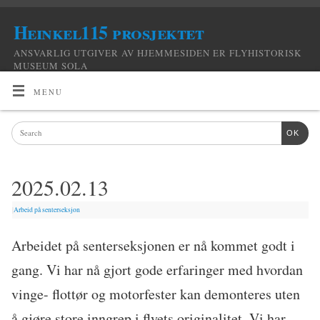
Heinkel115 prosjektet
ANSVARLIG UTGIVER AV HJEMMESIDEN ER FLYHISTORISK
MUSEUM SOLA
MENU
OK
2025.02.13
|
Arbeid på senterseksjon
Arbeidet på senterseksjonen er nå kommet godt i
gang. Vi har nå gjort gode erfaringer med hvordan
vinge- flottør og motorfester kan demonteres uten
å gjøre store inngrep i flyets originalitet. Vi har