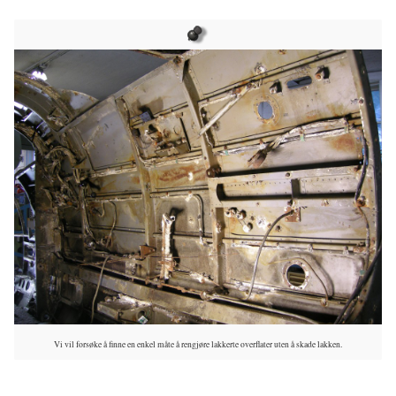
Vi vil forsøke å finne en enkel måte å rengjøre lakkerte overflater uten å skade lakken.