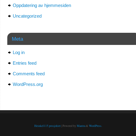
Oppdatering av hjemmesiden
Uncategorized
Meta
Log in
Entries feed
Comments feed
WordPress.org
Heinkel115 prosjektet
| Powered by
Mantra
&
WordPress.