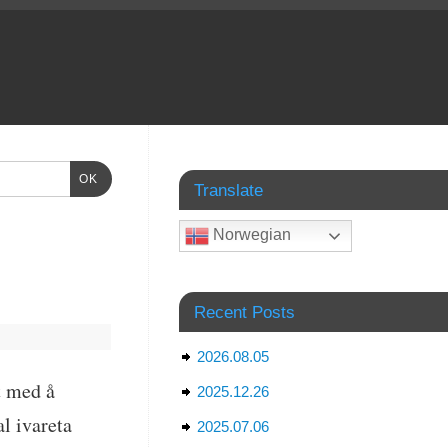
OK
Translate
Norwegian
Recent Posts
2026.08.05
t med å
2025.12.26
al ivareta
2025.07.06