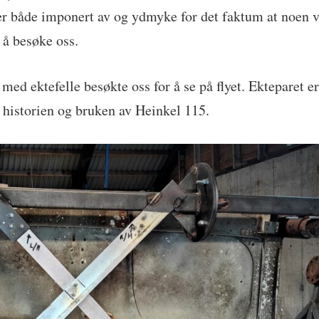
 er både imponert av og ydmyke for det faktum at noen vi
or å besøke oss.
 ektefelle besøkte oss for å se på flyet. Ekteparet er 
historien og bruken av Heinkel 115.