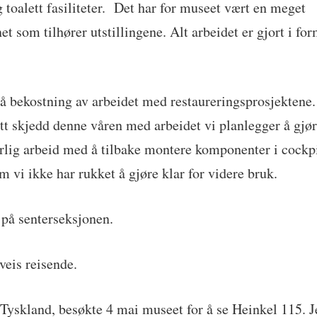
 toalett fasiliteter. Det har for museet vært en meget
t som tilhører utstillingene. Alt arbeidet er gjort i for
på bekostning av arbeidet med restaureringsprosjektene.
ytt skjedd denne våren med arbeidet vi planlegger å gjø
erlig arbeid med å tilbake montere komponenter i cockp
m vi ikke har rukket å gjøre klar for videre bruk.
 på senterseksjonen.
veis reisende.
yskland, besøkte 4 mai museet for å se Heinkel 115. Je