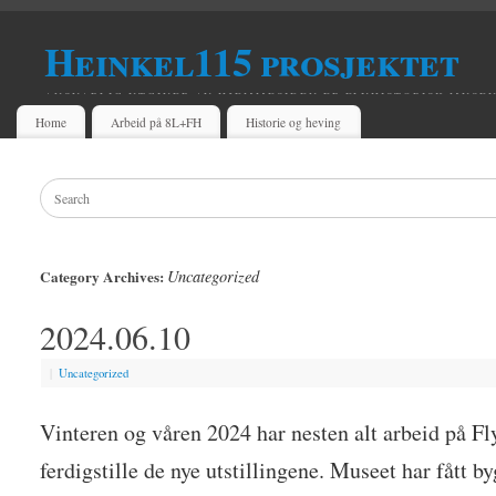
Heinkel115 prosjektet
ANSVARLIG UTGIVER AV HJEMMESIDEN ER FLYHISTORISK MUSE
Home
Arbeid på 8L+FH
Historie og heving
Uncategorized
Category Archives:
2024.06.10
|
Uncategorized
Vinteren og våren 2024 har nesten alt arbeid på F
ferdigstille de nye utstillingene. Museet har fått by