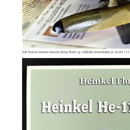
Jeff Nelson donerte museet denne flotte og vedifulle tremodellen av en He 115