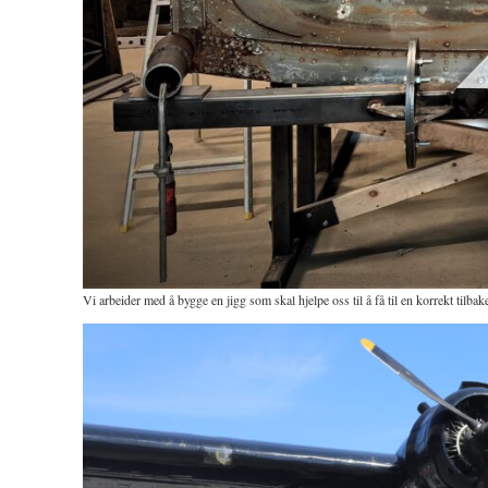
Vi arbeider med å bygge en jigg som skal hjelpe oss til å få til en korrekt tilba