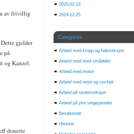
2025.02.13
m av frivillig
2024.12.25
Categories
 Dette gjelder
Arbeid med kropp og haleseksjon
re på
Arbeid med med smådeler
it og Kanzel.
Arbeid med motor
Arbeid med nese og cockpit
Arbeid på senterseksjon
Arbeid på ytre vingepaneler
Besøkende
Historie
ff donerte