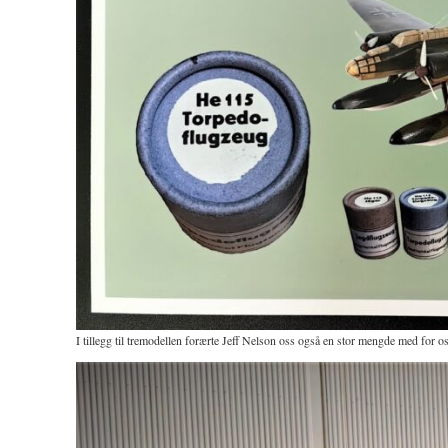
I tillegg til tremodellen forærte Jeff Nelson oss også en stor mengde med for os