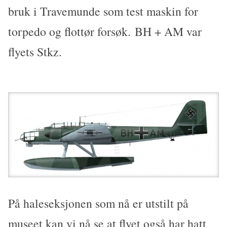
bruk i Travemunde som test maskin for
torpedo og flottør forsøk. BH + AM var
flyets Stkz.
På haleseksjonen som nå er utstilt på
museet kan vi nå se at flyet også har hatt