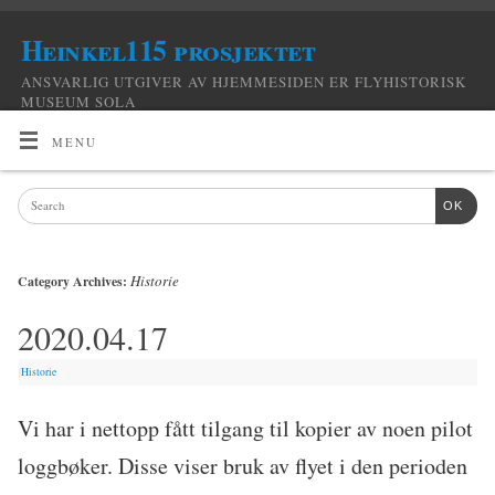
Heinkel115 prosjektet
ANSVARLIG UTGIVER AV HJEMMESIDEN ER FLYHISTORISK
MUSEUM SOLA
MENU
OK
Historie
Category Archives:
2020.04.17
|
Historie
Vi har i nettopp fått tilgang til kopier av noen pilot
loggbøker. Disse viser bruk av flyet i den perioden