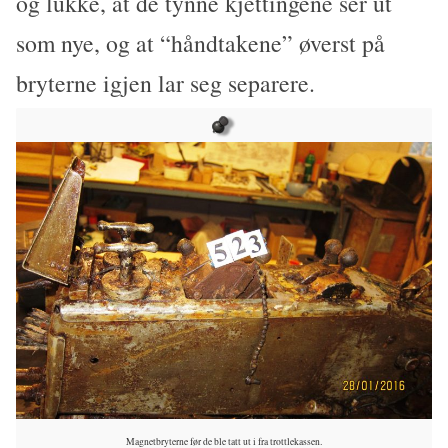
og lukke, at de tynne kjettingene ser ut
som nye, og at “håndtakene” øverst på
bryterne igjen lar seg separere.
Magnetbryterne før de ble tatt ut i fra trottlekassen.