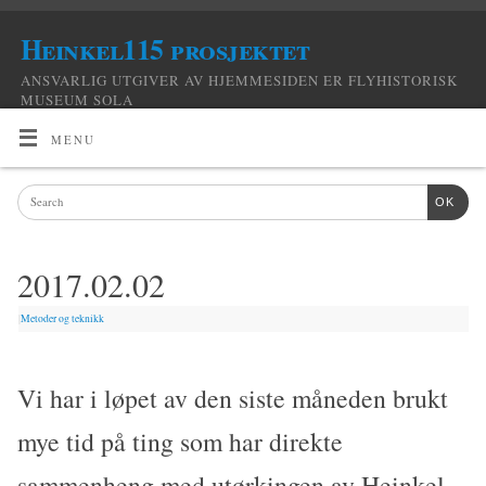
Heinkel115 prosjektet
ANSVARLIG UTGIVER AV HJEMMESIDEN ER FLYHISTORISK
MUSEUM SOLA
MENU
OK
2017.02.02
|
Metoder og teknikk
Vi har i løpet av den siste måneden brukt
mye tid på ting som har direkte
sammenheng med utørkingen av Heinkel