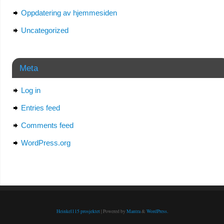
Oppdatering av hjemmesiden
Uncategorized
Meta
Log in
Entries feed
Comments feed
WordPress.org
Heinkel115 prosjektet
| Powered by
Mantra
&
WordPress.