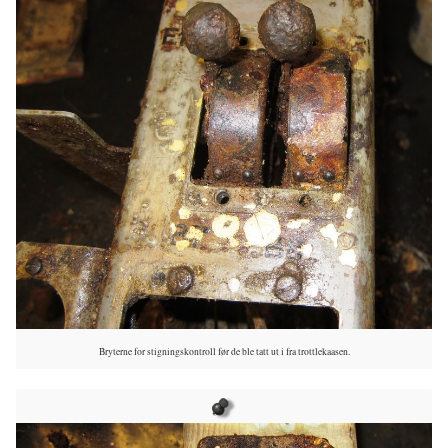
Bryterne for stigningskontroll før de ble tatt ut i fra trottlekaasen.