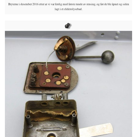
Bryterne i desember 2016 etter at vi var ferdig med første runde av rensing, og før de ble åpnet og siden
lagt i et elektrolysebad.