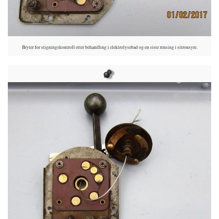
Bryter for stigningskontroll etter behandling i elektrolysebad og en siste rensing i sitronsyre.