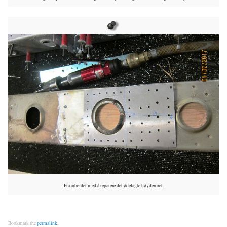
Fra arbeidet med å reparere det ødelagte høyderoret.
Bookmark the
permalink
.