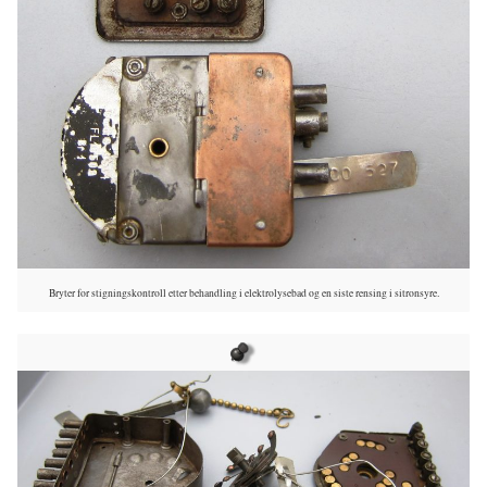
Bryter for stigningskontroll etter behandling i elektrolysebad og en siste rensing i sitronsyre.