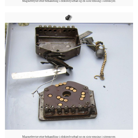
Magnetbryter etter behandling i elektrolysebad og en siste rensing i sitronsyre.
Magnetbryter etter behandling i elektrolysebad og en siste rensing i sitronsyre.