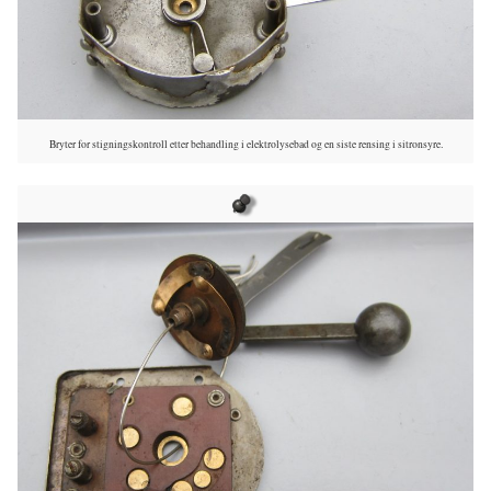
Bryter for stigningskontroll etter behandling i elektrolysebad og en siste rensing i sitronsyre.