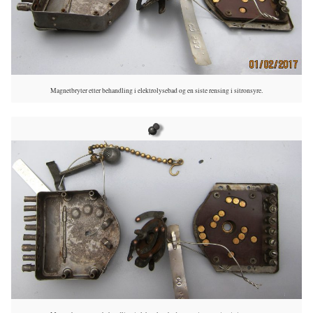
Magnetbryter etter behandling i elektrolysebad og en siste rensing i sitronsyre.