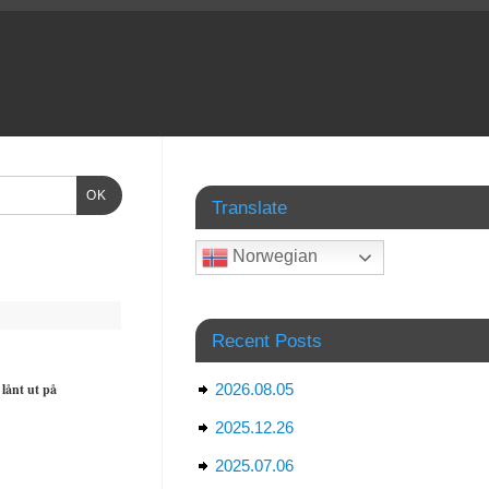
OK
Translate
Norwegian
Recent Posts
 lånt ut på
2026.08.05
2025.12.26
2025.07.06