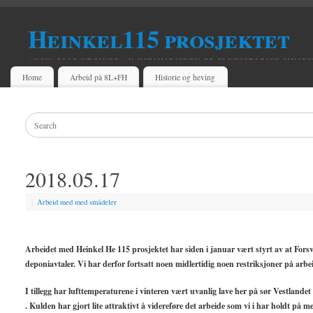
Heinkel115 prosjektet
ANSVARLIG UTGIVER AV HJEMMESIDEN ER FLYHISTORISK MUSE
Home
Arbeid på 8L+FH
Historie og heving
2018.05.17
|
Arbeid med med smådeler
Arbeidet med Heinkel He 115 prosjektet har siden i januar vært styrt av at Forsv
deponiavtaler. Vi har derfor fortsatt noen midlertidig noen restriksjoner på arb
I tillegg har lufttemperaturene i vinteren vært uvanlig lave her på sør Vestlandet
. Kulden har gjort lite attraktivt å videreføre det arbeide som vi i har holdt på m