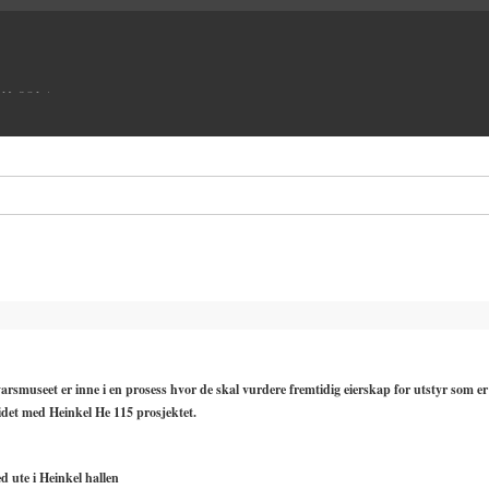
UM SOLA
arsmuseet er inne i en prosess hvor de skal vurdere fremtidig eierskap for utstyr som er
eidet med Heinkel He 115 prosjektet.
ed ute i Heinkel hallen