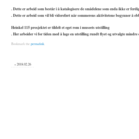
. Dette er arbeid som består i å katalogisere de smådelene som enda ikke er ferdig
. Dette er arbeid som vil bli videreført når sommerens aktivitetene begynner å eb
Heinkel 115 prosjektet er tildelt et eget rom i museets utstilling
. Her arbeider vi for tiden med å lage en utstilling rundt flyet og utvalgte mindre 
Bookmark the
permalink
.
«
2018.02.26