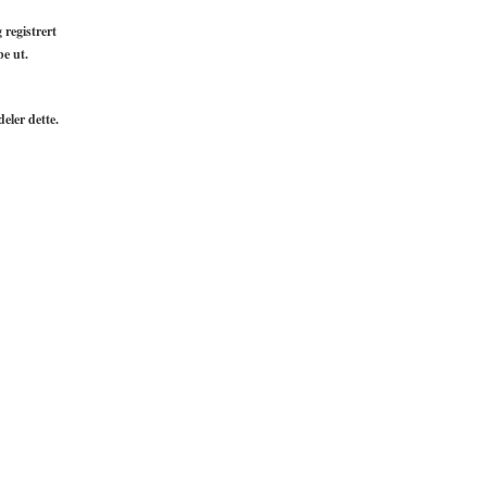
 registrert
be ut.
deler dette.