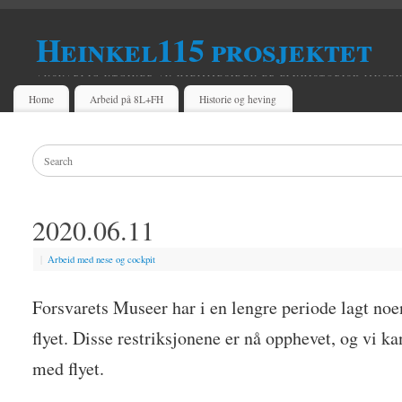
Heinkel115 prosjektet
ANSVARLIG UTGIVER AV HJEMMESIDEN ER FLYHISTORISK MUSE
Home
Arbeid på 8L+FH
Historie og heving
2020.06.11
|
Arbeid med nese og cockpit
Forsvarets Museer har i en lengre periode lagt noe
flyet. Disse restriksjonene er nå opphevet, og vi 
med flyet.