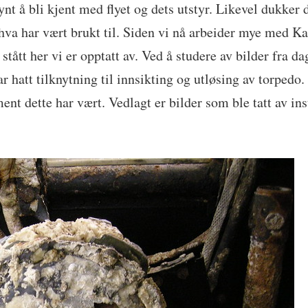
ynt å bli kjent med flyet og dets utstyr. Likevel dukker 
 hva har vært brukt til. Siden vi nå arbeider mye med K
tått her vi er opptatt av. Ved å studere av bilder fra da
r hatt tilknytning til innsikting og utløsing av torpedo.
ument dette har vært. Vedlagt er bilder som ble tatt av in