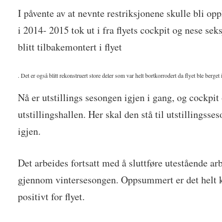
I påvente av at nevnte restriksjonene skulle bli op
i 2014- 2015 tok ut i fra flyets cockpit og nese sek
blitt tilbakemontert i flyet
. Det er også blitt rekonstruert store deler som var helt bortkorrodert da flyet ble berget 
Nå er utstillings sesongen igjen i gang, og cockpit 
utstillingshallen. Her skal den stå til utstillingsse
igjen.
Det arbeides fortsatt med å sluttføre utestående ar
gjennom vintersesongen. Oppsummert er det helt kl
positivt for flyet.