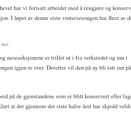
phevet har vi fortsatt arbeidet med å rengjøre og konser
sjon. I løpet av denne siste vintersesongen har flere av d
i 2012.
og neseseksjonene er trillet ut i fra verkstedet og inn i
songen igjen er over. Deretter vil den på ny bli tatt inn p
beid på de gjenstandene som er blitt konservert eller lag
art at det gjennom det siste halve året har skjedd veld