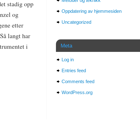
Metoder og teknikk
det stadig opp
Oppdatering av hjemmesiden
anzel og
Uncategorized
gene etter
 Så langt har
strumentet i
Meta
Log in
Entries feed
Comments feed
WordPress.org