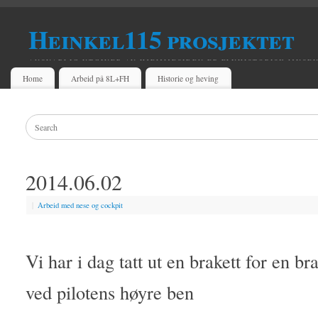
Heinkel115 prosjektet
ANSVARLIG UTGIVER AV HJEMMESIDEN ER FLYHISTORISK MUSE
Home
Arbeid på 8L+FH
Historie og heving
2014.06.02
|
Arbeid med nese og cockpit
Vi har i dag tatt ut en brakett for en 
ved pilotens høyre ben