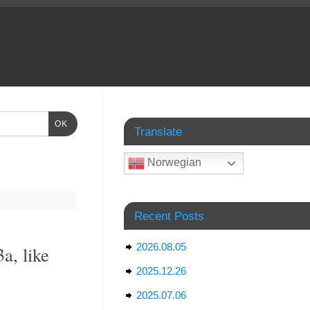
OK
Translate
Norwegian
Recent Posts
2026.08.05
a, like
2025.12.26
2025.07.06